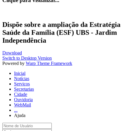
Clique para visualizar...
Dispõe sobre a ampliação da Estratégia
Saúde da Família (ESF) UBS - Jardim
Independência
Download
Switch to Desktop Version
Powered by
Warp Theme Framework
Inicial
Notícias
Serviços
Secretarias
Cidade
Ouvidoria
WebMail
...
Ajuda