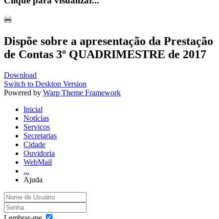
Clique para visualizar...
Dispõe sobre a apresentação da Prestação
de Contas 3º QUADRIMESTRE de 2017
Download
Switch to Desktop Version
Powered by
Warp Theme Framework
Inicial
Notícias
Serviços
Secretarias
Cidade
Ouvidoria
WebMail
...
Ajuda
Lembrar-me