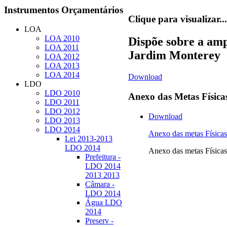
Instrumentos
Orçamentários
Clique para visualizar...
LOA
LOA 2010
Dispõe sobre a amp
LOA 2011
Jardim Monterey
LOA 2012
LOA 2013
LOA 2014
Download
LDO
LDO 2010
Anexo
das Metas Física
LDO 2011
LDO 2012
Download
LDO 2013
LDO 2014
Anexo das metas Físi
Lei 2013-2013
LDO 2014
Anexo das metas Físi
Prefeitura -
LDO 2014
2013 2013
Câmara -
LDO 2014
Água LDO
2014
Preserv -