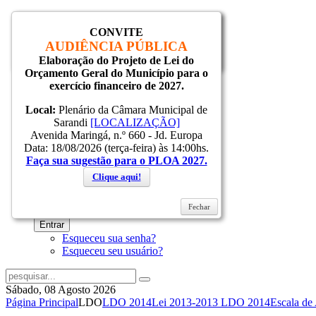
CONVITE
Inicial
AUDIÊNCIA PÚBLICA
Notícias
Elaboração do Projeto de Lei do
Fechar
Serviços
Orçamento Geral do Município para o
Secretarias
exercício financeiro de 2027.
Cidade
Ouvidoria
Local:
Plenário da Câmara Municipal de
WebMail
Sarandi
[LOCALIZAÇÃO]
...
Avenida Maringá, n.º 660 - Jd. Europa
Ajuda
Data: 18/08/2026 (terça-feira) às 14:00hs.
Faça sua sugestão para o PLOA 2027.
Login
Clique aqui!
Fechar
Lembrar-me
Entrar
Esqueceu sua senha?
Esqueceu seu usuário?
Sábado, 08 Agosto 2026
Página Principal
LDO
LDO 2014
Lei 2013-2013 LDO 2014
Escala de