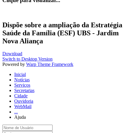
Clique para visualizar...
Dispõe sobre a ampliação da Estratégia
Saúde da Família (ESF) UBS - Jardim
Nova Aliança
Download
Switch to Desktop Version
Powered by
Warp Theme Framework
Inicial
Notícias
Serviços
Secretarias
Cidade
Ouvidoria
WebMail
...
Ajuda