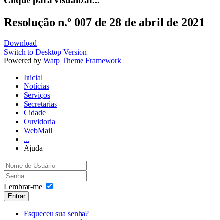
Clique para visualizar...
Resolução n.º 007 de 28 de abril de 2021
Download
Switch to Desktop Version
Powered by
Warp Theme Framework
Inicial
Notícias
Serviços
Secretarias
Cidade
Ouvidoria
WebMail
...
Ajuda
Lembrar-me
Entrar
Esqueceu sua senha?