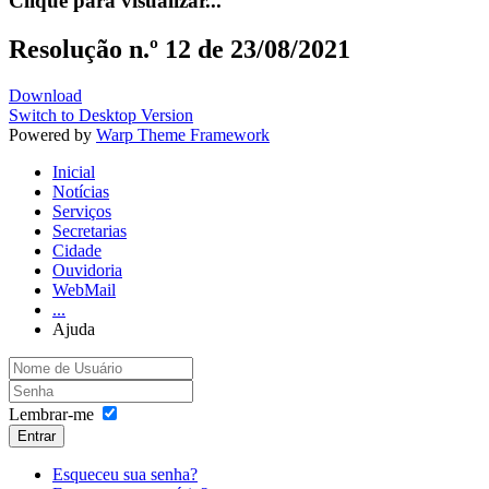
Clique para visualizar...
Resolução n.º 12 de 23/08/2021
Download
Switch to Desktop Version
Powered by
Warp Theme Framework
Inicial
Notícias
Serviços
Secretarias
Cidade
Ouvidoria
WebMail
...
Ajuda
Lembrar-me
Entrar
Esqueceu sua senha?