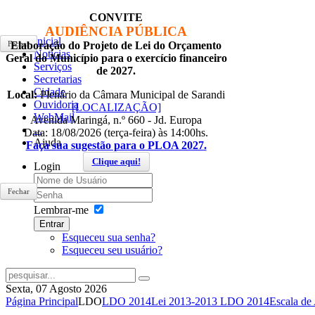
CONVITE
AUDIÊNCIA PÚBLICA
Inicial
Fechar
Elaboração do Projeto de Lei do Orçamento
Notícias
Geral do Município para o exercício financeiro
Serviços
de 2027.
Secretarias
Cidade
Local:
Plenário da Câmara Municipal de Sarandi
Ouvidoria
[LOCALIZAÇÃO]
WebMail
Avenida Maringá, n.º 660 - Jd. Europa
...
Data: 18/08/2026 (terça-feira) às 14:00hs.
Ajuda
Faça sua sugestão para o PLOA 2027.
Clique aqui!
Login
Fechar
Lembrar-me
Entrar
Esqueceu sua senha?
Esqueceu seu usuário?
Sexta, 07 Agosto 2026
Página Principal
LDO
LDO 2014
Lei 2013-2013 LDO 2014
Escala de