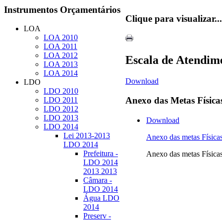
Instrumentos
Orçamentários
Clique para visualizar...
LOA
LOA 2010
LOA 2011
LOA 2012
Escala de Atendim
LOA 2013
LOA 2014
Download
LDO
LDO 2010
Anexo
das Metas Física
LDO 2011
LDO 2012
LDO 2013
Download
LDO 2014
Lei 2013-2013
Anexo das metas Físi
LDO 2014
Prefeitura -
Anexo das metas Físi
LDO 2014
2013 2013
Câmara -
LDO 2014
Água LDO
2014
Preserv -