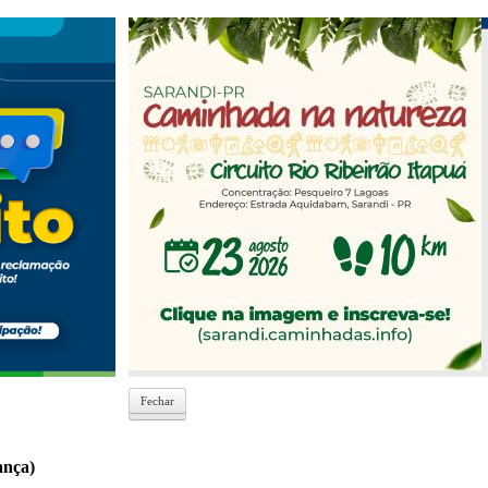
Fechar
Fechar
ança)