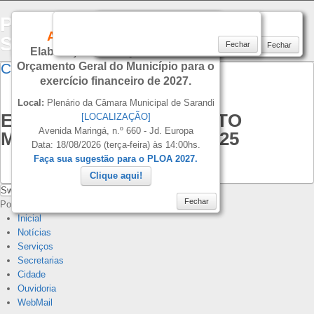
PREFEITURA DO MUNICIPIO DE
CONVITE
AUDIÊNCIA PÚBLICA
SARANDI
Fechar
Fechar
Fechar
Fechar
Elaboração do Projeto de Lei do
CLIQUE PARA VISUALIZAR...
Orçamento Geral do Município para o
exercício financeiro de 2027.
Local:
Plenário da Câmara Municipal de Sarandi
ESCALA DE ATENDIMENTO
[LOCALIZAÇÃO]
Avenida Maringá, n.º 660 - Jd. Europa
MÉDICO UBS - JULHO 2025
Data: 18/08/2026 (terça-feira) às 14:00hs.
Faça sua sugestão para o PLOA 2027.
Download
Clique aqui!
Switch to Desktop Version
Fechar
Powered by
Warp Theme Framework
Inicial
Notícias
Serviços
Secretarias
Cidade
Ouvidoria
WebMail