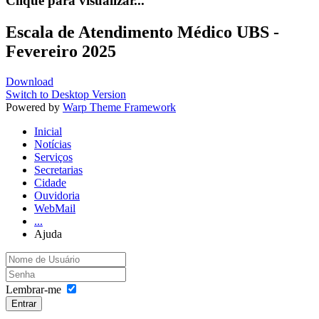
Clique para visualizar...
Escala de Atendimento Médico UBS -
Fevereiro 2025
Download
Switch to Desktop Version
Powered by
Warp Theme Framework
Inicial
Notícias
Serviços
Secretarias
Cidade
Ouvidoria
WebMail
...
Ajuda
Lembrar-me
Entrar