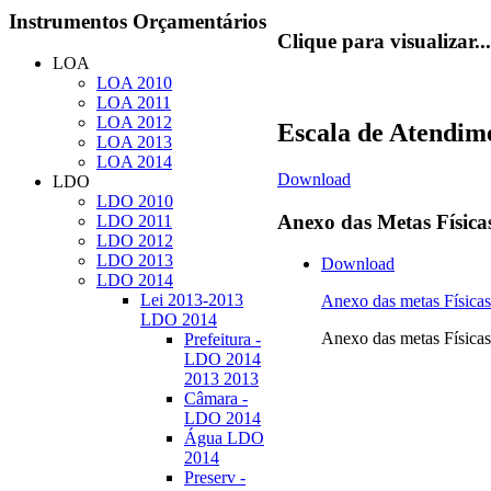
Instrumentos
Orçamentários
Clique para visualizar...
LOA
LOA 2010
LOA 2011
LOA 2012
Escala de Atendim
LOA 2013
LOA 2014
Download
LDO
LDO 2010
Anexo
das Metas Física
LDO 2011
LDO 2012
LDO 2013
Download
LDO 2014
Lei 2013-2013
Anexo das metas Físi
LDO 2014
Anexo das metas Físi
Prefeitura -
LDO 2014
2013 2013
Câmara -
LDO 2014
Água LDO
2014
Preserv -