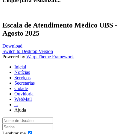
Clique para visualizar...
Escala de Atendimento Médico UBS -
Agosto 2025
Download
Switch to Desktop Version
Powered by
Warp Theme Framework
Inicial
Notícias
Serviços
Secretarias
Cidade
Ouvidoria
WebMail
...
Ajuda
Lembrar-me