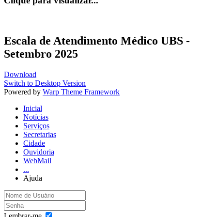
Clique para visualizar...
Escala de Atendimento Médico UBS -
Setembro 2025
Download
Switch to Desktop Version
Powered by
Warp Theme Framework
Inicial
Notícias
Serviços
Secretarias
Cidade
Ouvidoria
WebMail
...
Ajuda
Lembrar-me