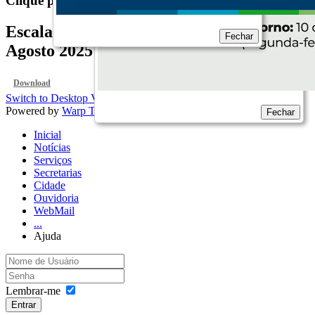
Clique para visualizar...
Escala de Atendimento Médico UBS -
Fechar
Agosto 2025
Download
Switch to Desktop Version
Powered by
Warp Theme Framework
Fechar
Inicial
Notícias
Serviços
Secretarias
Cidade
Ouvidoria
WebMail
...
Ajuda
Lembrar-me
Entrar