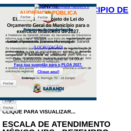
CONVITE
PREFEITURA DO MUNICIPIO DE
AUDIÊNCIA PÚBLICA
SARANDI
Fechar
Fechar
Fechar
Elaboração do Projeto de Lei do
Orçamento Geral do Município para o
MENU
exercício financeiro de 2027.
Local:
Plenário da Câmara Municipal de Sarandi
SEARCH
[LOCALIZAÇÃO]
Avenida Maringá, n.º 660 - Jd. Europa
Data: 18/08/2026 (terça-feira) às 14:00hs.
Faça sua sugestão para o PLOA 2027.
LOGIN
Clique aqui!
Fechar
Fechar
CLIQUE PARA VISUALIZAR...
ESCALA DE ATENDIMENTO