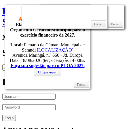
Prefeitura do Municipio de
CONVITE
AUDIÊNCIA PÚBLICA
Sarandi
Elaboração do Projeto de Lei do
Fechar
Fechar
Fechar
Fechar
Orçamento Geral do Município para o
exercício financeiro de 2027.
Menu
Local:
Plenário da Câmara Municipal de
Sarandi
[LOCALIZAÇÃO]
Search
Avenida Maringá, n.º 660 - Jd. Europa
Data: 18/08/2026 (terça-feira) às 14:00hs.
Faça sua sugestão para o PLOA 2027.
Clique aqui!
Login
Fechar