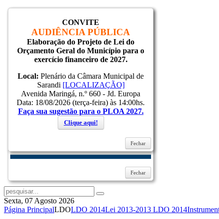
CONVITE
Inicial
AUDIÊNCIA PÚBLICA
Notícias
Elaboração do Projeto de Lei do
Serviços
Orçamento Geral do Município para o
Secretarias
exercício financeiro de 2027.
Cidade
Ouvidoria
Local:
Plenário da Câmara Municipal de
WebMail
Sarandi
[LOCALIZAÇÃO]
...
Avenida Maringá, n.º 660 - Jd. Europa
Ajuda
Data: 18/08/2026 (terça-feira) às 14:00hs.
Faça sua sugestão para o PLOA 2027.
Login
Clique aqui!
Fechar
Lembrar-me
Entrar
Esqueceu sua senha?
Esqueceu seu usuário?
Fechar
Sexta, 07 Agosto 2026
Página Principal
LDO
LDO 2014
Lei 2013-2013 LDO 2014
Instrumen