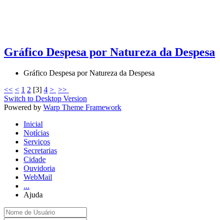
Gráfico Despesa por Natureza da Despesa
Gráfico Despesa por Natureza da Despesa
<<
<
1
2
[
3
]
4
>
>>
Switch to Desktop Version
Powered by
Warp Theme Framework
Inicial
Notícias
Serviços
Secretarias
Cidade
Ouvidoria
WebMail
...
Ajuda