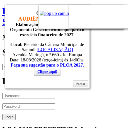
Prefeitura do Municipio de
CONVITE
AUDIÊNCIA PÚBLICA
Sarandi
Elaboração do Projeto de Lei do
Fechar
Fechar
Fechar
Orçamento Geral do Município para o
exercício financeiro de 2027.
Menu
Local:
Plenário da Câmara Municipal de
Sarandi
[LOCALIZAÇÃO]
Search
Avenida Maringá, n.º 660 - Jd. Europa
Data: 18/08/2026 (terça-feira) às 14:00hs.
Faça sua sugestão para o PLOA 2027.
Clique aqui!
Login
Fechar