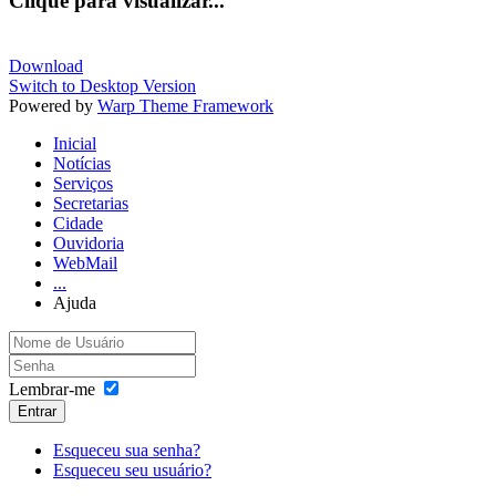
Clique para visualizar...
Download
Switch to Desktop Version
Powered by
Warp Theme Framework
Inicial
Notícias
Serviços
Secretarias
Cidade
Ouvidoria
WebMail
...
Ajuda
Lembrar-me
Entrar
Esqueceu sua senha?
Esqueceu seu usuário?