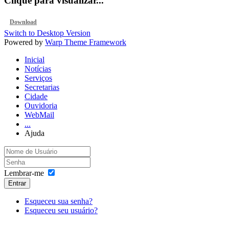
Clique para visualizar...
Download
Switch to Desktop Version
Powered by
Warp Theme Framework
Inicial
Notícias
Serviços
Secretarias
Cidade
Ouvidoria
WebMail
...
Ajuda
Lembrar-me
Entrar
Esqueceu sua senha?
Esqueceu seu usuário?