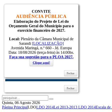
CONVITE
Inicial
AUDIÊNCIA PÚBLICA
Notícias
Elaboração do Projeto de Lei do
Serviços
Orçamento Geral do Município para o
Secretarias
exercício financeiro de 2027.
Cidade
Ouvidoria
Local:
Plenário da Câmara Municipal de
WebMail
Sarandi
[LOCALIZAÇÃO]
...
Avenida Maringá, n.º 660 - Jd. Europa
Ajuda
Data: 18/08/2026 (terça-feira) às 14:00hs.
Faça sua sugestão para o PLOA 2027.
Login
Clique aqui!
Fechar
Lembrar-me
Entrar
Esqueceu sua senha?
Esqueceu seu usuário?
Fechar
Quinta, 06 Agosto 2026
Página Principal
LDO
LDO 2014
Lei 2013-2013 LDO 2014
Escala de