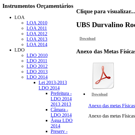
Instrumentos
Orçamentários
Clique para visualizar...
LOA
LOA 2010
UBS Durvalino Roc
LOA 2011
LOA 2012
Download
LOA 2013
LOA 2014
LDO
Anexo
das Metas Física
LDO 2010
LDO 2011
LDO 2012
LDO 2013
LDO 2014
Lei 2013-2013
LDO 2014
Prefeitura -
Download
LDO 2014
2013 2013
Anexo das metas Físi
Câmara -
LDO 2014
Anexo das metas Físi
Água LDO
2014
Preserv -