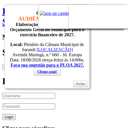
Prefeitura do Municipio de
CONVITE
AUDIÊNCIA PÚBLICA
Sarandi
Elaboração do Projeto de Lei do
Fechar
Fechar
Fechar
Orçamento Geral do Município para o
exercício financeiro de 2027.
Menu
Local:
Plenário da Câmara Municipal de
Sarandi
[LOCALIZAÇÃO]
Search
Avenida Maringá, n.º 660 - Jd. Europa
Data: 18/08/2026 (terça-feira) às 14:00hs.
Faça sua sugestão para o PLOA 2027.
Clique aqui!
Login
Fechar