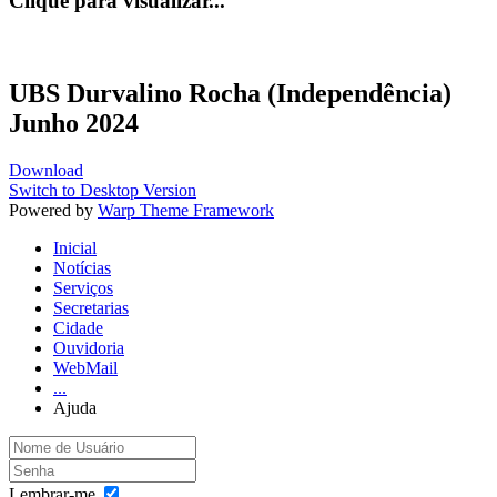
Clique para visualizar...
UBS Durvalino Rocha (Independência)
Junho 2024
Download
Switch to Desktop Version
Powered by
Warp Theme Framework
Inicial
Notícias
Serviços
Secretarias
Cidade
Ouvidoria
WebMail
...
Ajuda
Lembrar-me