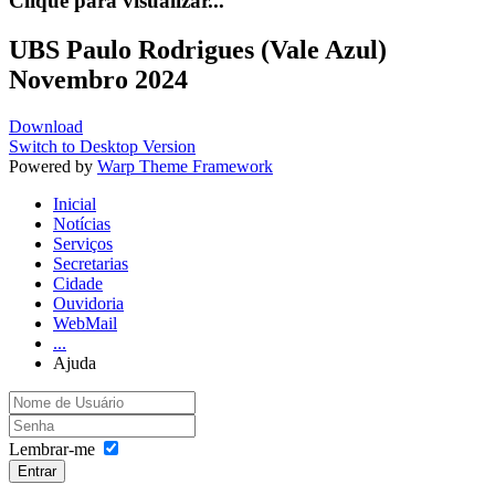
Clique para visualizar...
UBS Paulo Rodrigues (Vale Azul)
Novembro 2024
Download
Switch to Desktop Version
Powered by
Warp Theme Framework
Inicial
Notícias
Serviços
Secretarias
Cidade
Ouvidoria
WebMail
...
Ajuda
Lembrar-me
Entrar