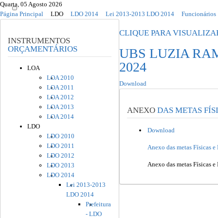
Quarta, 05 Agosto 2026
Página Principal
LDO
LDO 2014
Lei 2013-2013 LDO 2014
Funcionários
CLIQUE PARA VISUALIZAR
INSTRUMENTOS
ORÇAMENTÁRIOS
UBS LUZIA RA
2024
LOA
LOA 2010
Download
LOA 2011
LOA 2012
LOA 2013
ANEXO
DAS METAS FÍS
LOA 2014
LDO
Download
LDO 2010
LDO 2011
Anexo das metas Físicas
LDO 2012
Anexo das metas Físicas
LDO 2013
LDO 2014
Lei 2013-2013
LDO 2014
Prefeitura
- LDO