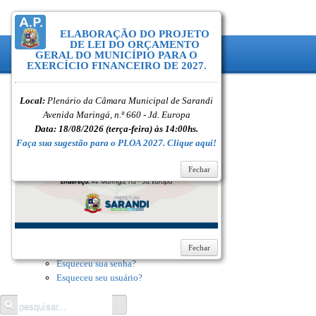
ELABORAÇÃO DO PROJETO
Inicial
DE LEI DO ORÇAMENTO
GERAL DO MUNICÍPIO PARA O
Notícias
EXERCÍCIO FINANCEIRO DE 2027.
Serviços
Secretarias
Local:
Cidade
Plenário da Câmara Municipal de Sarandi
Avenida Maringá, n.º 660 - Jd. Europa
Ouvidoria
Data: 18/08/2026
(terça-feira) às 14:00hs.
WebMail
Faça sua sugestão para o PLOA 2027. Clique aqui!
...
Ajuda
Fechar
Login
Lembrar-me
Fechar
ENTRAR
Esqueceu sua senha?
Esqueceu seu usuário?