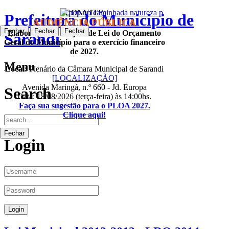
CONVITE
Prefeitura do Municipio de
AUDIÊNCIA PÚBLICA
Fechar
Fechar
Fechar
Fechar
Elaboração do Projeto de Lei do Orçamento
Sarandi
Geral do Município para o exercício financeiro
de 2027.
Menu
Local:
Plenário da Câmara Municipal de Sarandi
[LOCALIZAÇÃO]
Avenida Maringá, n.º 660 - Jd. Europa
Search
Data: 18/08/2026 (terça-feira) às 14:00hs.
Faça sua sugestão para o PLOA 2027.
Clique aqui!
Fechar
Login