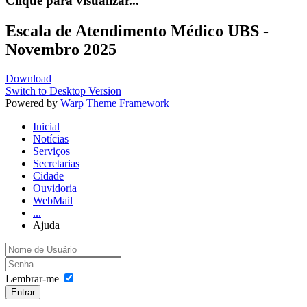
Clique para visualizar...
Escala de Atendimento Médico UBS -
Novembro 2025
Download
Switch to Desktop Version
Powered by
Warp Theme Framework
Inicial
Notícias
Serviços
Secretarias
Cidade
Ouvidoria
WebMail
...
Ajuda
Lembrar-me
Entrar