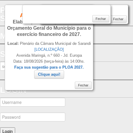
PREFEITURA DO MUNICIPIO DE
CONVITE
AUDIÊNCIA PÚBLICA
SARANDI
Fechar
Fechar
Fechar
Fechar
Elaboração do Projeto de Lei do
Orçamento Geral do Município para o
MENU
exercício financeiro de 2027.
Local:
Plenário da Câmara Municipal de Sarandi
[LOCALIZAÇÃO]
SEARCH
Avenida Maringá, n.º 660 - Jd. Europa
Data: 18/08/2026 (terça-feira) às 14:00hs.
Faça sua sugestão para o PLOA 2027.
Clique aqui!
Fechar
LOGIN