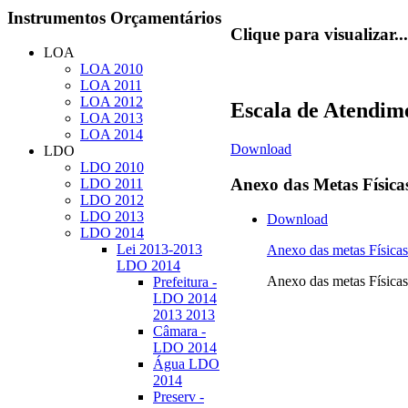
Instrumentos
Orçamentários
Clique para visualizar...
LOA
LOA 2010
LOA 2011
LOA 2012
Escala de Atendim
LOA 2013
LOA 2014
Download
LDO
LDO 2010
Anexo
das Metas Física
LDO 2011
LDO 2012
LDO 2013
Download
LDO 2014
Lei 2013-2013
Anexo das metas Físi
LDO 2014
Anexo das metas Físi
Prefeitura -
LDO 2014
2013 2013
Câmara -
LDO 2014
Água LDO
2014
Preserv -