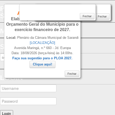
PREFEITURA DO MUNICIPIO DE
CONVITE
AUDIÊNCIA PÚBLICA
SARANDI
Fechar
Fechar
Fechar
Fechar
Elaboração do Projeto de Lei do
Orçamento Geral do Município para o
MENU
exercício financeiro de 2027.
Local:
Plenário da Câmara Municipal de Sarandi
[LOCALIZAÇÃO]
SEARCH
Avenida Maringá, n.º 660 - Jd. Europa
Data: 18/08/2026 (terça-feira) às 14:00hs.
Faça sua sugestão para o PLOA 2027.
Clique aqui!
Fechar
LOGIN