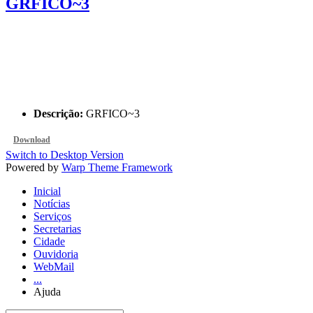
GRFICO~3
Descrição:
GRFICO~3
Download
Switch to Desktop Version
Powered by
Warp Theme Framework
Inicial
Notícias
Serviços
Secretarias
Cidade
Ouvidoria
WebMail
...
Ajuda