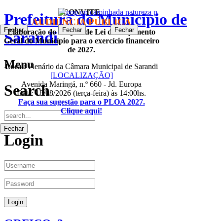
CONVITE
Prefeitura do Municipio de
AUDIÊNCIA PÚBLICA
Fechar
Fechar
Fechar
Fechar
Elaboração do Projeto de Lei do Orçamento
Sarandi
Geral do Município para o exercício financeiro
de 2027.
Menu
Local:
Plenário da Câmara Municipal de Sarandi
[LOCALIZAÇÃO]
Avenida Maringá, n.º 660 - Jd. Europa
Search
Data: 18/08/2026 (terça-feira) às 14:00hs.
Faça sua sugestão para o PLOA 2027.
Clique aqui!
Fechar
Login