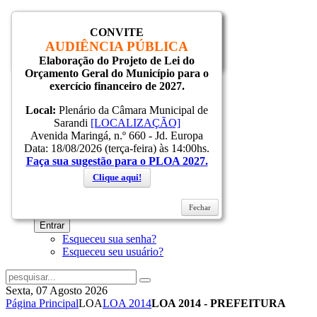
CONVITE
Inicial
AUDIÊNCIA PÚBLICA
Notícias
Elaboração do Projeto de Lei do
Fechar
Serviços
Orçamento Geral do Município para o
Secretarias
exercício financeiro de 2027.
Cidade
Ouvidoria
Local:
Plenário da Câmara Municipal de
WebMail
Sarandi
[LOCALIZAÇÃO]
...
Avenida Maringá, n.º 660 - Jd. Europa
Ajuda
Data: 18/08/2026 (terça-feira) às 14:00hs.
Faça sua sugestão para o PLOA 2027.
Login
Clique aqui!
Fechar
Lembrar-me
Entrar
Esqueceu sua senha?
Esqueceu seu usuário?
Sexta, 07 Agosto 2026
Página Principal
LOA
LOA 2014
LOA 2014 - PREFEITURA