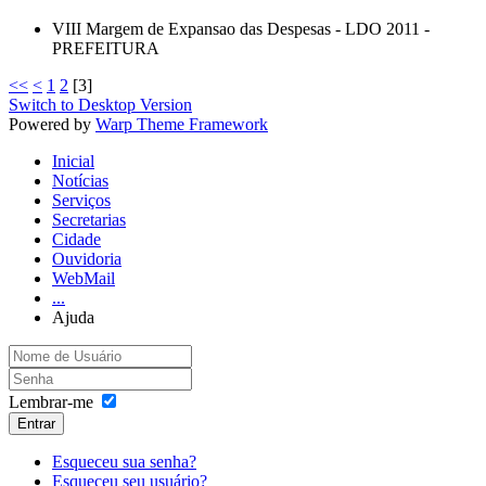
VIII Margem de Expansao das Despesas - LDO 2011 -
PREFEITURA
<<
<
1
2
[
3
]
Switch to Desktop Version
Powered by
Warp Theme Framework
Inicial
Notícias
Serviços
Secretarias
Cidade
Ouvidoria
WebMail
...
Ajuda
Lembrar-me
Entrar
Esqueceu sua senha?
Esqueceu seu usuário?