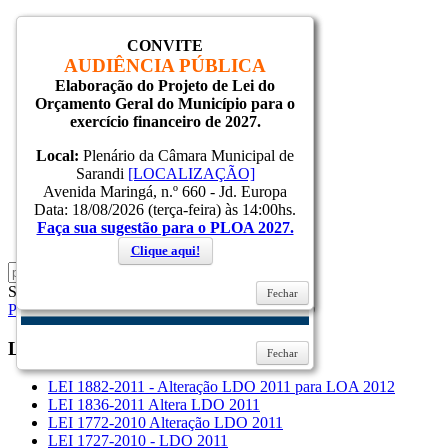
CONVITE
Inicial
AUDIÊNCIA PÚBLICA
Notícias
Elaboração do Projeto de Lei do
Serviços
Orçamento Geral do Município para o
Secretarias
exercício financeiro de 2027.
Cidade
Ouvidoria
Local:
Plenário da Câmara Municipal de
WebMail
Sarandi
[LOCALIZAÇÃO]
...
Avenida Maringá, n.º 660 - Jd. Europa
Ajuda
Data: 18/08/2026 (terça-feira) às 14:00hs.
Faça sua sugestão para o PLOA 2027.
Login
Clique aqui!
Sexta, 07 Agosto 2026
Fechar
Página Principal
LDO
LDO 2011
LEI 1772-2010
LDO
2011
Fechar
LEI 1882-2011 - Alteração LDO 2011 para LOA 2012
LEI 1836-2011 Altera LDO 2011
LEI 1772-2010 Alteração LDO 2011
LEI 1727-2010 - LDO 2011