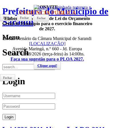
CONVITE
Prefeitura do Municipio de
AUDIÊNCIA PÚBLICA
Fechar
Elaboração do Projeto de Lei do Orçamento
Fechar
Fechar
Fechar
Sarandi
Geral do Município para o exercício financeiro
de 2027.
Menu
Local:
Plenário da Câmara Municipal de Sarandi
[LOCALIZAÇÃO]
Avenida Maringá, n.º 660 - Jd. Europa
Search
Data: 18/08/2026 (terça-feira) às 14:00hs.
Faça sua sugestão para o PLOA 2027.
Clique aqui!
Fechar
Login