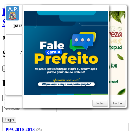
Prefeitura do Municipio de
Elaboração do Projeto de Lei do
Sarandi
Orçamento Geral do Município
para o exercício financeiro de 2027.
Menu
Local:
Plenário da Câmara
Municipal de Sarandi
Search
Avenida Maringá, n.º 660 - Jd.
Europa
Data: 18/08/2026
(terça-
feira) às 14:00hs.
Faça sua sugestão para o
PLOA 2027. Clique aqui!
Login
Fechar
Fechar
Fechar
Fechar
Fechar
PPA 2010-2013
(25)