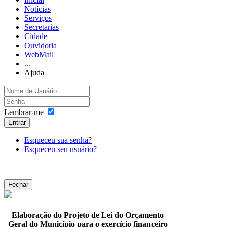
Notícias
Serviços
Secretarias
Cidade
Ouvidoria
WebMail
...
Ajuda
Lembrar-me
Entrar
Esqueceu sua senha?
Esqueceu seu usuário?
Fechar
Elaboração do Projeto de Lei do Orçamento
Geral do Município para o exercício financeiro