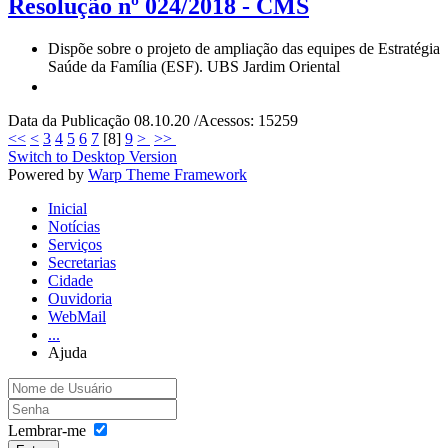
Resolução nº 024/2018 - CMS
Dispõe sobre o projeto de ampliação das equipes de Estratégia
Saúde da Família (ESF). UBS Jardim Oriental
Data da Publicação 08.10.20 /Acessos: 15259
<<
<
3
4
5
6
7
[
8
]
9
>
>>
Switch to Desktop Version
Powered by
Warp Theme Framework
Inicial
Notícias
Serviços
Secretarias
Cidade
Ouvidoria
WebMail
...
Ajuda
Lembrar-me