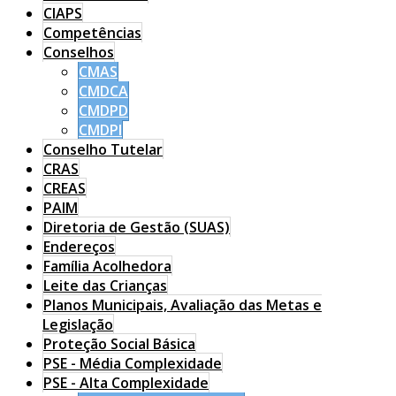
CIAPS
Competências
Conselhos
CMAS
CMDCA
CMDPD
CMDPI
Conselho Tutelar
CRAS
CREAS
PAIM
Diretoria de Gestão (SUAS)
Endereços
Família Acolhedora
Leite das Crianças
Planos Municipais, Avaliação das Metas e
Legislação
Proteção Social Básica
PSE - Média Complexidade
PSE - Alta Complexidade