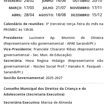
24/02
16/06
20/10
FEVEREIRO:
JUNHO:
OUTUBRO:
17/03
21/07
17/11
MARÇO:
JULHO:
NOVEMBRO:
28/04
18/08
15/12
ABRIL:
AGOSTO:
DEZEMBRO:
Calendário de reuniões:
3ª (terceira) terça-feira do mês na
PROMEC às 13h30.
Presidente:
Lucineire Ap. Montini de Oliveira
(Representante não governamental - APAE Sarandi/Pr.)
Vice-Presidente:
Franciele Chiarato Ribas (Representante
governamental - Sec. Mun. de Educação)
Secretária
:
Heza Regina Hidalgo (Representante não
governamental - Núcleo Social Prof.ª Hanako K. Pasquali -
Sarandi/Pr.)
Gestão Governamental:
2025-2027
Conselho Municipal dos Direitos da Criança e do
Adolescente (Secretaria Executiva)
Secretária Executiva:
Marisa de Almeida