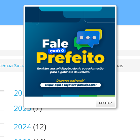
cias
Serviços
Secretarias
Cidade
Ouv
tência Social
Conselhos
CMAS
Reuniões Ordinárias
2026
(3)
FECHAR
2025
(7)
2024
(12)