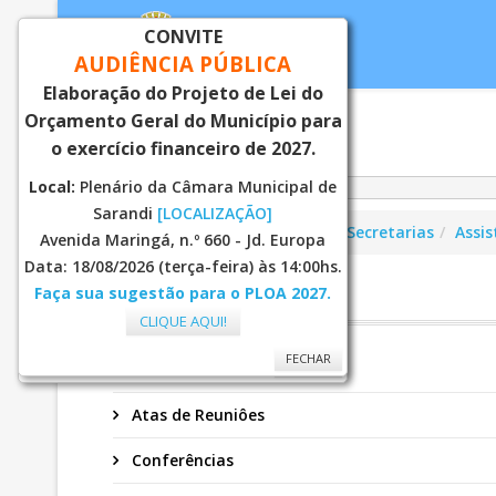
CONVITE
AUDIÊNCIA PÚBLICA
Elaboração do Projeto de Lei do
Orçamento Geral do Município para
Inicial
Notí
o exercício financeiro de 2027.
Local:
Plenário da Câmara Municipal de
Sarandi
[LOCALIZAÇÃO]
Você está aqui:
Página Principal
Secretarias
Assis
Avenida Maringá, n.º 660 - Jd. Europa
Data: 18/08/2026 (terça-feira) às 14:00hs.
Faça sua sugestão para o PLOA 2027.
CMAS
CLIQUE AQUI!
FECHAR
FECHAR
Secretaria
Atas de Reuniôes
Conferências