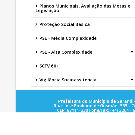
Planos Municipais, Avaliação das Metas e
Legislação
Proteção Social Básica
PSE - Média Complexidade
PSE - Alta Complexidade
SCFV 60+
Vigilância Socioassitencial
Prefeitura do Município de Sarandi-
Rua: José Emiliano de Gusmão, 565 - C
CEP. 87111-230 Fone/Fax: (44) 3264 - 
CNPJ: 78.200.482/0001-10
Sarandi-Pr./2025
- LOCALIZAÇÃO -