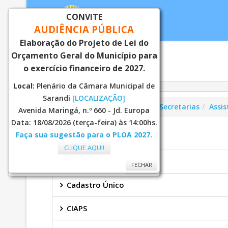
CONVITE
AUDIÊNCIA PÚBLICA
Elaboração do Projeto de Lei do
Orçamento Geral do Município para
Inicial
Notí
o exercício financeiro de 2027.
Local:
Plenário da Câmara Municipal de
Sarandi
[LOCALIZAÇÃO]
Você está aqui:
Página Principal
Secretarias
Assis
Avenida Maringá, n.º 660 - Jd. Europa
Data: 18/08/2026 (terça-feira) às 14:00hs.
Faça sua sugestão para o PLOA 2027.
ASSISTENCIA SOCIAL
CLIQUE AQUI!
Bolsa Família
FECHAR
FECHAR
Cadastro Único
CIAPS