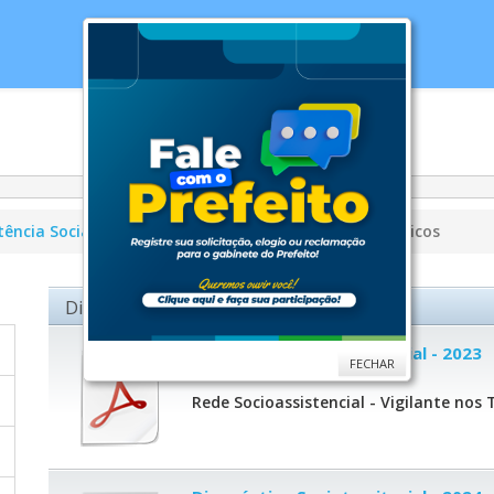
cias
Serviços
Secretarias
Cidade
Ouv
tência Social
Vigilância Socioassitencial
Diagnósticos
Diagnóstico Socioterritorial Arquivos
Diagnóstico Socioterritorial - 2023
FECHAR
Rede Socioassistencial - Vigilante nos 