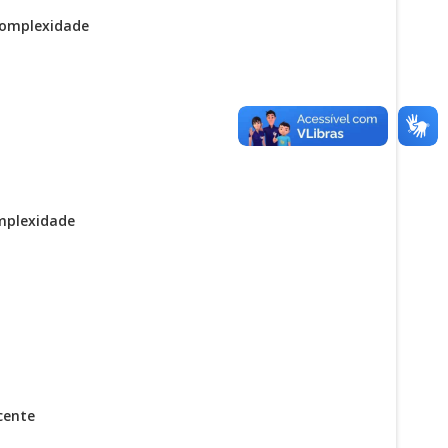
 Complexidade
omplexidade
cente