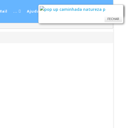
ail
...
Ajuda
FECHAR
FECHAR