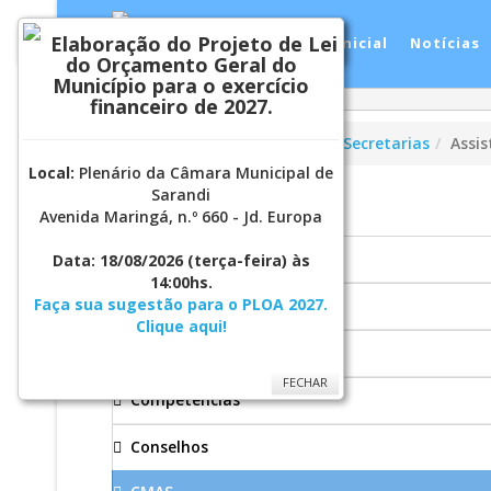
Elaboração do Projeto de Lei
Inicial
Notícias
FECHAR
do Orçamento Geral do
Município para o exercício
financeiro de 2027.
Você está aqui:
Página Principal
Secretarias
Assis
Local:
Plenário da Câmara Municipal de
Sarandi
ASSISTENCIA SOCIAL
Avenida Maringá, n.º 660 - Jd. Europa
Bolsa Família
Data: 18/08/2026
(terça-feira) às
14:00hs.
Faça sua sugestão para o PLOA 2027.
Cadastro Único
Clique aqui!
CIAPS
FECHAR
Competências
Conselhos