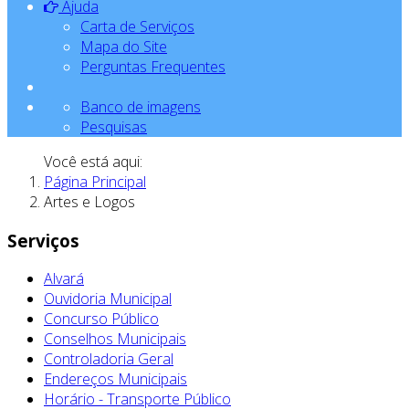
Ajuda
Carta de Serviços
Mapa do Site
Perguntas Frequentes
Banco de imagens
Pesquisas
Você está aqui:
Página Principal
Artes e Logos
Serviços
Alvará
Ouvidoria Municipal
Concurso Público
Conselhos Municipais
Controladoria Geral
Endereços Municipais
Horário - Transporte Público