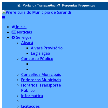
📊
Portal da Transparência
❓
Perguntas Frequentes
Inicial
Notícias
Serviços
Alvará
Alvará Provisório
Legislação
Concurso Público
Conselhos Municipais
Endereços Municipais
Horários: Transporte
Público
Informatica
Licitações