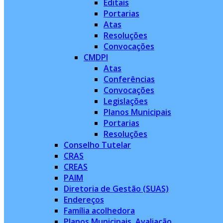
Editais
Portarias
Atas
Resoluções
Convocações
CMDPI
Atas
Conferências
Convocações
Legislações
Planos Municipais
Portarias
Resoluções
Conselho Tutelar
CRAS
CREAS
PAIM
Diretoria de Gestão (SUAS)
Endereços
Família acolhedora
Planos Municipais, Avaliação