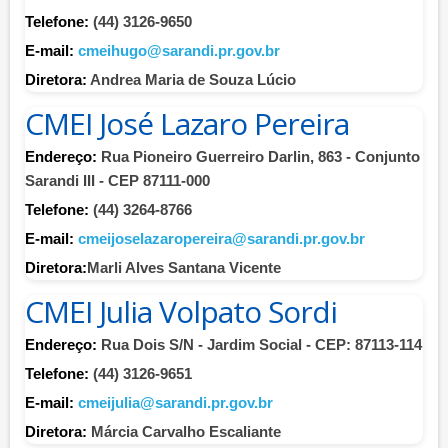
Telefone:
(44) 3126-9650
E-mail:
cmeihugo@sarandi.pr.gov.br
Diretora:
Andrea Maria de Souza Lúcio
CMEI José Lazaro Pereira
Endereço:
Rua Pioneiro Guerreiro Darlin, 863 - Conjunto
Sarandi III - CEP 87111-000
Telefone:
(44) 3264-8766
E-mail:
cmeijoselazaropereira@sarandi.pr.gov.br
Diretora:
Marli Alves Santana Vicente
CMEI Julia Volpato Sordi
Endereço:
Rua Dois S/N - Jardim Social - CEP: 87113-114
Telefone:
(44) 3126-9651
E-mail:
cmeijulia@sarandi.pr.gov.br
Diretora:
Márcia Carvalho Escaliante