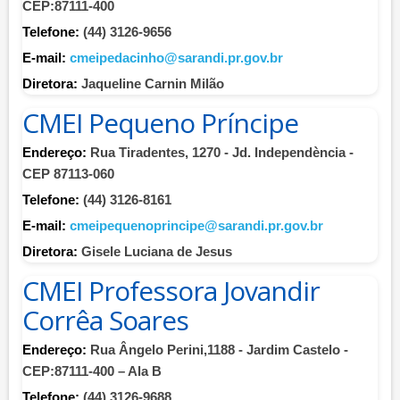
CEP:87111-400
Telefone:
(44) 3126-9656
E-mail:
cmeipedacinho@sarandi.pr.gov.br
Diretora:
Jaqueline Carnin Milão
CMEI Pequeno Príncipe
Endereço:
Rua Tiradentes, 1270 - Jd. Independència -
CEP 87113-060
Telefone:
(44) 3126-8161
E-mail:
cmeipequenoprincipe@sarandi.pr.gov.br
Diretora:
Gisele Luciana de Jesus
CMEI Professora Jovandir
Corrêa Soares
Endereço:
Rua Ângelo Perini,1188 - Jardim Castelo -
CEP:87111-400 – Ala B
Telefone:
(44) 3126-9688