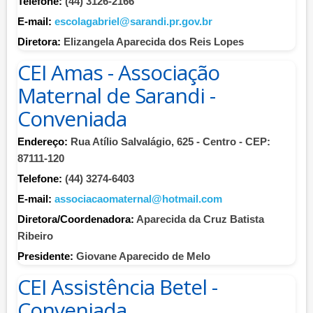
Telefone:
(44) 3126-2166
E-mail:
escolagabriel@sarandi.pr.gov.br
Diretora:
Elizangela Aparecida dos Reis Lopes
CEI Amas - Associação
Maternal de Sarandi -
Conveniada
Endereço:
Rua Atílio Salvalágio, 625 - Centro - CEP:
87111-120
Telefone:
(44) 3274-6403
E-mail:
associacaomaternal@hotmail.com
Diretora/Coordenadora:
Aparecida da Cruz Batista
Ribeiro
Presidente:
Giovane Aparecido de Melo
CEI Assistência Betel -
Conveniada