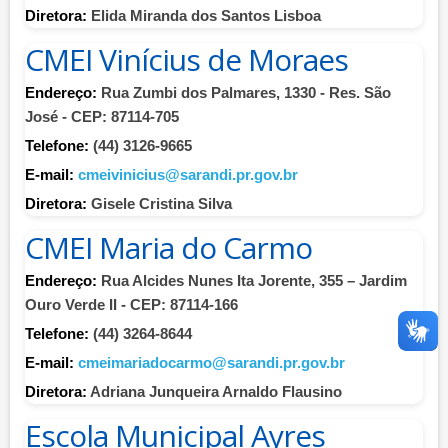
Diretora:
Elida Miranda dos Santos Lisboa
CMEI Vinícius de Moraes
Endereço:
Rua Zumbi dos Palmares, 1330 - Res. São
José - CEP: 87114-705
Telefone:
(44) 3126-9665
E-mail:
cmeivinicius@sarandi.pr.gov.br
Diretora:
Gisele Cristina Silva
CMEI Maria do Carmo
Endereço:
Rua Alcides Nunes Ita Jorente, 355 – Jardim
Ouro Verde II - CEP: 87114-166
Telefone:
(44) 3264-8644
E-mail:
cmeimariadocarmo@sarandi.pr.gov.br
Diretora:
Adriana Junqueira Arnaldo Flausino
Escola Municipal Ayres