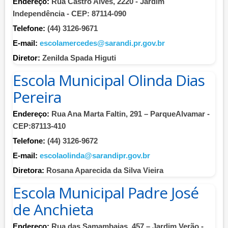
Endereço:
Rua Castro Alves, 2220 - Jardim
Independência - CEP: 87114-090
Telefone:
(44) 3126-9671
E-mail:
escolamercedes@sarandi.pr.gov.br
Diretor:
Zenilda Spada Higuti
Escola Municipal Olinda Dias
Pereira
Endereço:
Rua Ana Marta Faltin, 291 – ParqueAlvamar -
CEP:87113-410
Telefone:
(44) 3126-9672
E-mail:
escolaolinda@sarandipr.gov.br
Diretora:
Rosana Aparecida da Silva Vieira
Escola Municipal Padre José
de Anchieta
Endereço:
Rua das Samambaias, 457 – Jardim Verão -