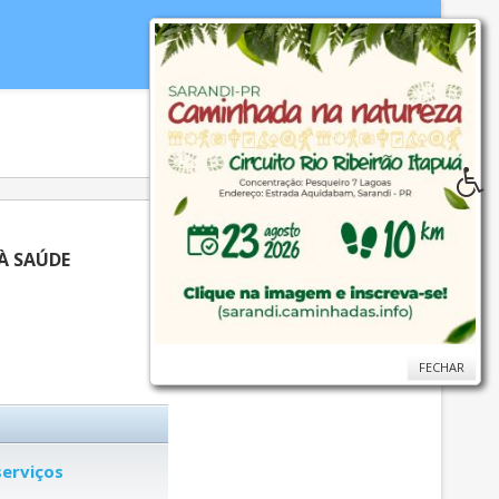
idoria
WebMail
...
Ajuda
À SAÚDE
FECHAR
FECHAR
erviços