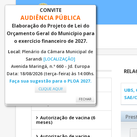
CONVITE
AUDIÊNCIA PÚBLICA
Elaboração do Projeto de Lei do
Orçamento Geral do Município para
Inicial
Notí
o exercício financeiro de 2027.
Local:
Plenário da Câmara Municipal de
Sarandi
[LOCALIZAÇÃO]
SAÚDE
Avenida Maringá, n.º 660 - Jd. Europa
RELA
Data: 18/08/2026 (terça-feira) às 14:00hs.
Faça sua sugestão para o PLOA 2027.
Secretaria
CLIQUE AQUI!
UBS, 
SAE/
Àrea de Abrangência -
FECHAR
FECHAR
Atenção Primária à Saúde
Pres
Autorização de vacina (6
meses)
Autorização de vacina