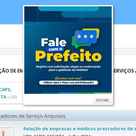
cias
Serviços
Secretarias
Cidade
Ouv
ÇÃO DE EMPRESAS E MÉDICOS PRESTADORES DE SERVIÇOS 
CAPS,
UPA -
(37)
CTA -
(35)
FECHAR
tadores de Serviço Arquivos
Relação de empresas e médicos prestadores de s