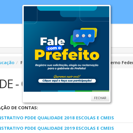
cias
Serviços
Secretarias
Cidade
Ouv
ucação
Programa de Incentivo Financeiro do Governo Fede
DE - Qualidade
FECHAR
AÇÃO DE CONTAS:
STRATIVO PDDE QUALIDADE 2018 ESCOLAS E CMEIS
STRATIVO PDDE QUALIDADE 2019 ESCOLAS E CMEIS