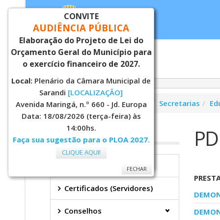
CONVITE
AUDIÊNCIA PÚBLICA
Elaboração do Projeto de Lei do
Orçamento Geral do Município para
Inicial
Notí
o exercício financeiro de 2027.
Local:
Plenário da Câmara Municipal de
Sarandi
[LOCALIZAÇÃO]
Você está aqui:
Página Principal
Secretarias
Ed
Avenida Maringá, n.º 660 - Jd. Europa
Data: 18/08/2026 (terça-feira) às
14:00hs.
PD
EDUCAÇÃO
Faça sua sugestão para o PLOA 2027.
CLIQUE AQUI!
FECHAR
Secretaria
FECHAR
PREST
Certificados (Servidores)
DEMON
Conselhos
DEMON