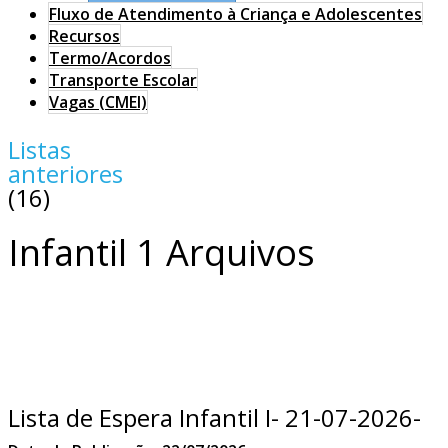
Fluxo de Atendimento à Criança e Adolescentes
Recursos
Termo/Acordos
Transporte Escolar
Vagas (CMEI)
Listas
anteriores
(16)
Infantil 1 Arquivos
Lista de Espera Infantil I- 21-07-2026-