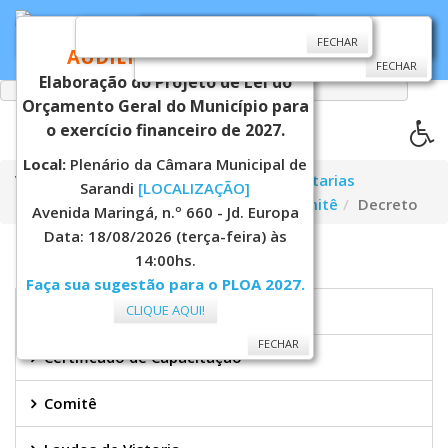
CONVITE
FECHAR
FECHAR
FECHAR
AUDIÊNCIA PÚBLICA
FECHAR
Elaboração do Projeto de Lei do
Orçamento Geral do Município para
o exercício financeiro de 2027.
Local:
Plenário da Câmara Municipal de
Você está aqui:
Página Principal
Secretarias
Sarandi
[LOCALIZAÇÃO]
Educação
Transporte Escolar
Comitê
Decreto
Avenida Maringá, n.º 660 - Jd. Europa
Data: 18/08/2026 (terça-feira) às
14:00hs.
TRANSPORTE ESCOLAR
Faça sua sugestão para o PLOA 2027.
CLIQUE AQUI!
Secretaria
FECHAR
Certificado de Capacitação
Comitê